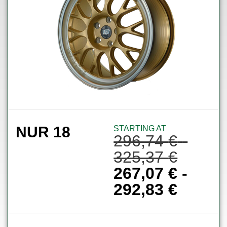
NUR 18
STARTING AT
296,74
€
-
325,37
€
267,07
€
-
292,83
€