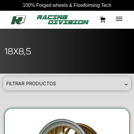
100% Forged wheels & Flowforming Tech
0
18X8,5
FILTRAR PRODUCTOS