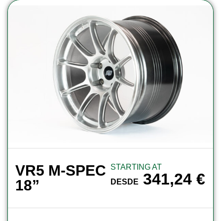
VR5 M-SPEC
STARTING AT
341,24
€
18”
DESDE