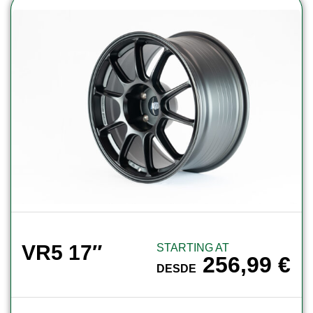
VR5 17″
STARTING AT
256,99
€
DESDE