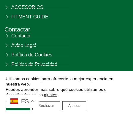
ACCESORIOS
FITMENT GUIDE
Contactar
Contacto
Aviso Legal
Política de Cookies
Política de Privacidad
Términos y Condiciones
Utilizamos cookies para ofrecerte la mejor experiencia en
nuestra web.
DIVIRAC S.L B02792463
Las Parras, 23 29420 – El Burgo Málaga (ES) España
Puedes aprender más sobre qué cookies utilizamos o
desactivarlas en los
ajustes
.
ES
Aceptar
Rechazar
Ajustes
Copyright 2026 All Rights Reserved.