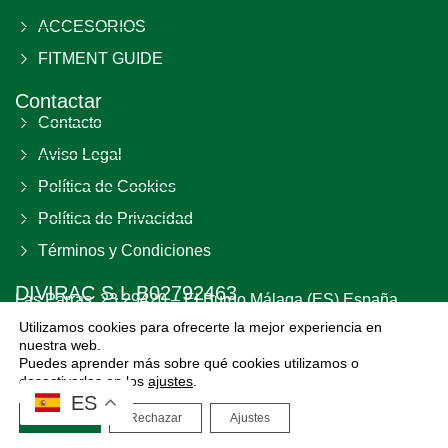
ACCESORIOS
FITMENT GUIDE
Contactar
Contacto
Aviso Legal
Política de Cookies
Política de Privacidad
Términos y Condiciones
DIVIRAC S.L B02792463
Las Parras, 23 29420 – El Burgo Málaga (ES) España
Utilizamos cookies para ofrecerte la mejor experiencia en
nuestra web.
Puedes aprender más sobre qué cookies utilizamos o
desactivarlas en los
ajustes
.
Copyright 2026 All Rights Reserved.
ES
Aceptar
Rechazar
Ajustes