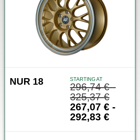
NUR 18
STARTING AT
296,74
€
-
325,37
€
267,07
€
-
292,83
€