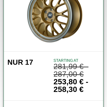
NUR 17
STARTING AT
281,99
€
-
287,00
€
253,80
€
-
258,30
€