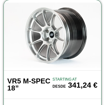
VR5 M-SPEC
STARTING AT
341,24
€
18”
DESDE