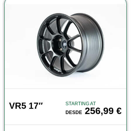
VR5 17″
STARTING AT
256,99
€
DESDE