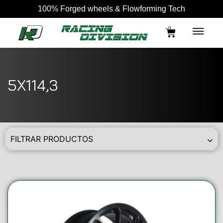
100% Forged wheels & Flowforming Tech
0
5X114,3
FILTRAR PRODUCTOS