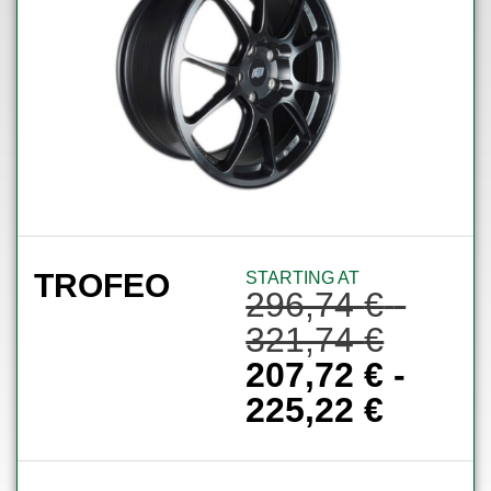
TROFEO
STARTING AT
296,74
€
-
321,74
€
207,72
€
-
225,22
€