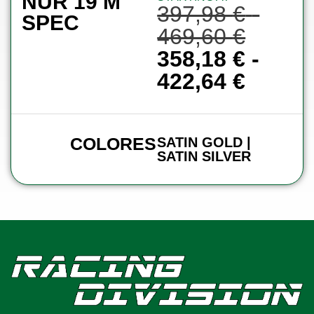
NUR 19 M
397,98
€
-
SPEC
469,60
€
358,18
€
-
422,64
€
COLORES
SATIN GOLD |
SATIN SILVER