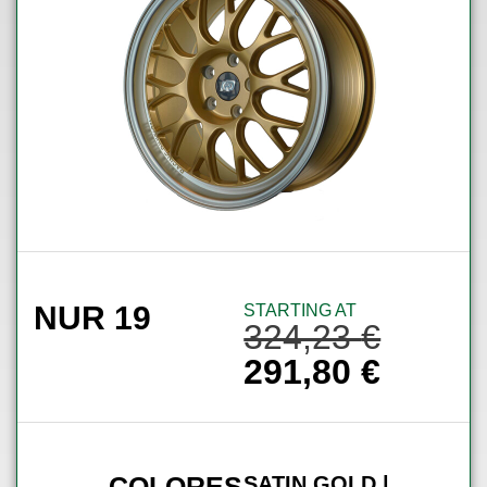
NUR 19
STARTING AT
324,23
€
291,80
€
COLORES
SATIN GOLD |