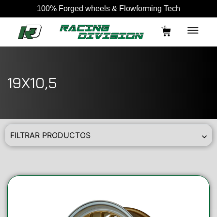
100% Forged wheels & Flowforming Tech
0
19X10,5
FILTRAR PRODUCTOS