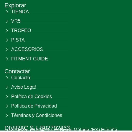
Explorar
TIENDA
VR5
TROFEO
PISTA
ACCESORIOS
FITMENT GUIDE
Contactar
Contacto
Aviso Legal
Política de Cookies
Política de Privacidad
Términos y Condiciones
DIVIRAC S.L B02792463
Las Parras, 23 29420 – El Burgo Málaga (ES) España