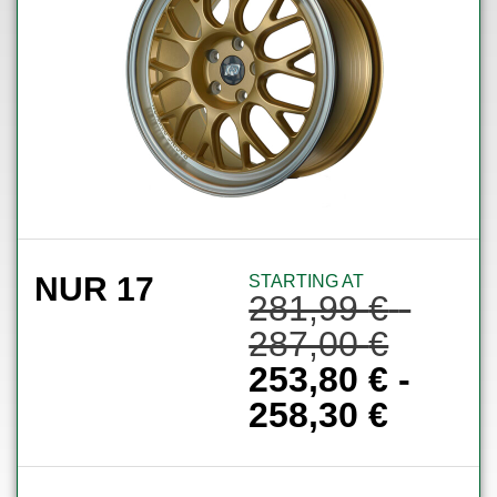
NUR 17
STARTING AT
281,99
€
-
287,00
€
253,80
€
-
258,30
€