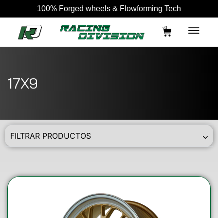
100% Forged wheels & Flowforming Tech
0
17X9
FILTRAR PRODUCTOS