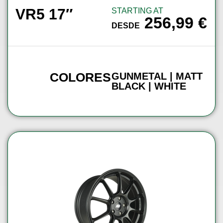
VR5 17″
STARTING AT
256,99
€
DESDE
COLORES
GUNMETAL | MATT
BLACK | WHITE