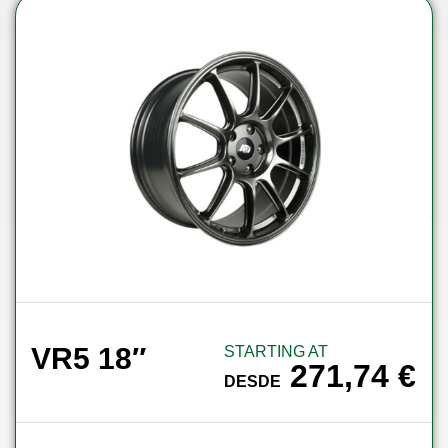
VR5 18″
STARTING AT
271,74
€
DESDE