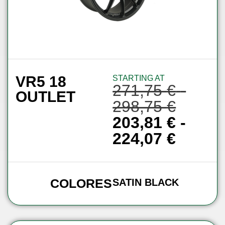
VR5 18
STARTING AT
271,75
€
-
OUTLET
298,75
€
203,81
€
-
224,07
€
COLORES
SATIN BLACK