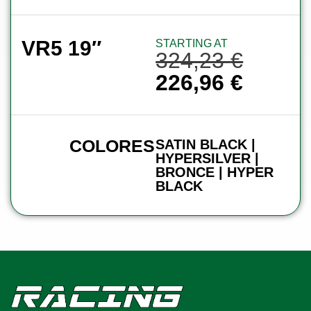
VR5 19″
STARTING AT
324,23
€
226,96
€
COLORES
SATIN BLACK |
HYPERSILVER |
BRONCE | HYPER
BLACK