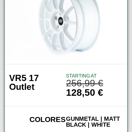
VR5 17
STARTING AT
256,99
€
Outlet
128,50
€
COLORES
GUNMETAL | MATT
BLACK | WHITE