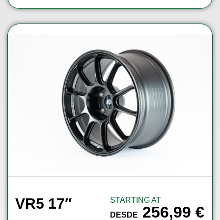
VR5 17″
STARTING AT
256,99
€
DESDE