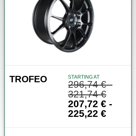
TROFEO
STARTING AT
296,74
€
-
321,74
€
207,72
€
-
225,22
€