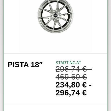
PISTA 18″
STARTING AT
296,74
€
-
469,60
€
234,80
€
-
296,74
€