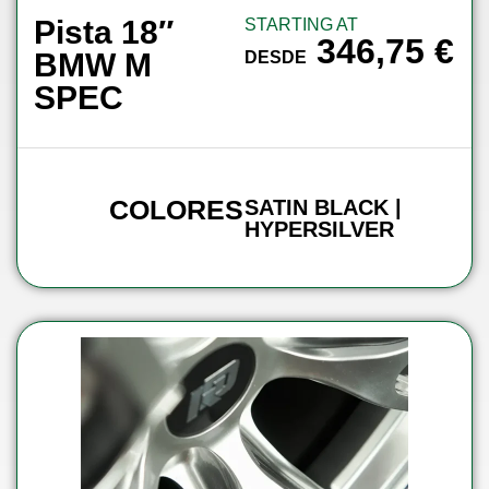
Pista 18″
STARTING AT
346,75
€
BMW M
DESDE
SPEC
COLORES
SATIN BLACK |
HYPERSILVER