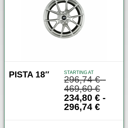
PISTA 18″
STARTING AT
296,74
€
-
469,60
€
234,80
€
-
296,74
€