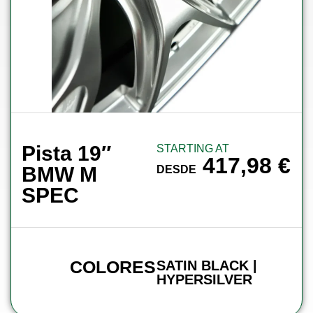
Pista 19″
STARTING AT
417,98
€
BMW M
DESDE
SPEC
COLORES
SATIN BLACK |
HYPERSILVER