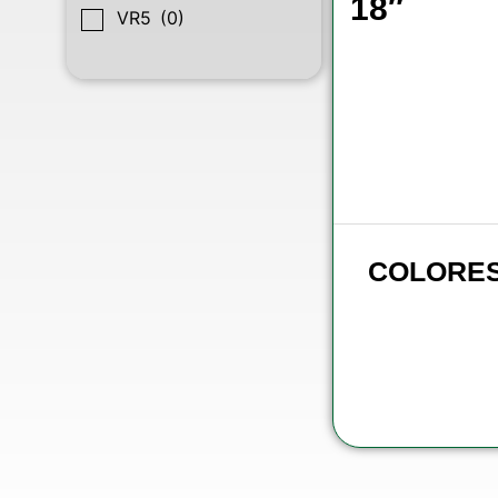
18″
VR5
(0)
COLORE