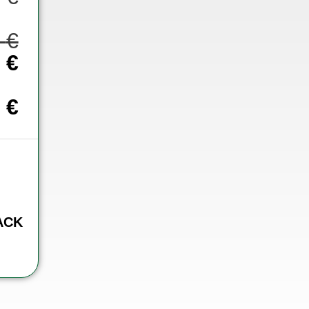
0
€
8
€
0
€
ACK