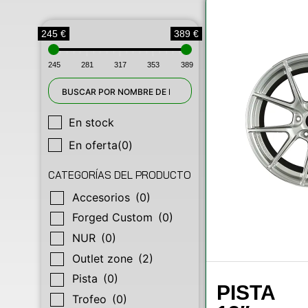
245 €
389 €
245
281
317
353
389
En stock
En oferta
(0)
CATEGORÍAS DEL PRODUCTO
Accesorios
(0)
Forged Custom
(0)
NUR
(0)
Outlet zone
(2)
Pista
(0)
PISTA
Trofeo
(0)