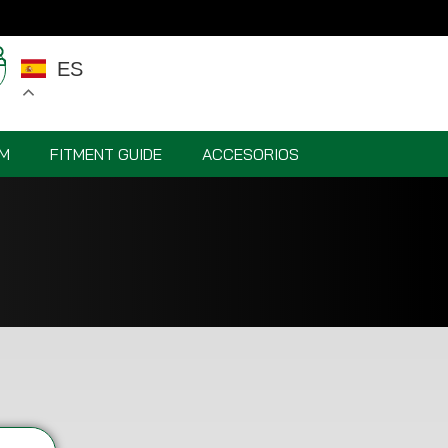
ES
M
FITMENT GUIDE
ACCESORIOS
VR5 M-SPEC 18”
PISTA 19″
A FORGED G-
VR5 LINE 19"
SERIES