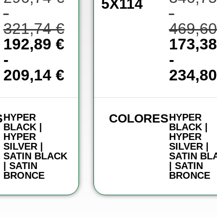
5X114
-
-
321,74
€
469,6
192,89
€
173,3
-
-
209,14
€
234,8
S
COLORES
HYPER
HYPER
BLACK |
BLACK |
HYPER
HYPER
SILVER |
SILVER |
SATIN BLACK
SATIN BL
| SATIN
| SATIN
BRONCE
BRONCE