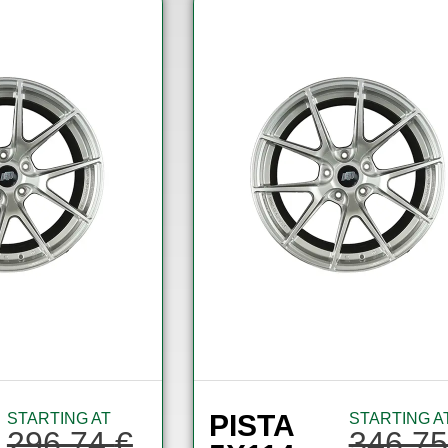
PISTA
STARTING AT
STARTING A
296,74
€
346,7