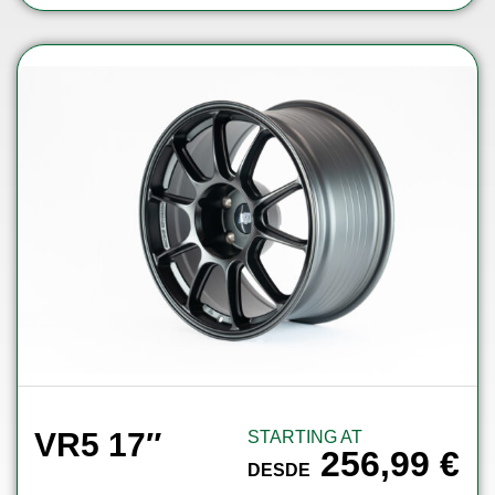
VR5 17″
STARTING AT
256,99
€
DESDE