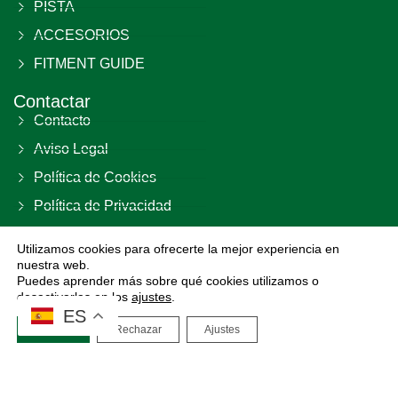
PISTA
ACCESORIOS
FITMENT GUIDE
Contactar
Contacto
Aviso Legal
Política de Cookies
Política de Privacidad
Términos y Condiciones
Utilizamos cookies para ofrecerte la mejor experiencia en
nuestra web.
DIVIRAC S.L B02792463
Las Parras, 23 29420 – El Burgo Málaga (ES) España
Puedes aprender más sobre qué cookies utilizamos o
desactivarlas en los
ajustes
.
ES
Aceptar
Rechazar
Ajustes
Copyright 2026 All Rights Reserved.