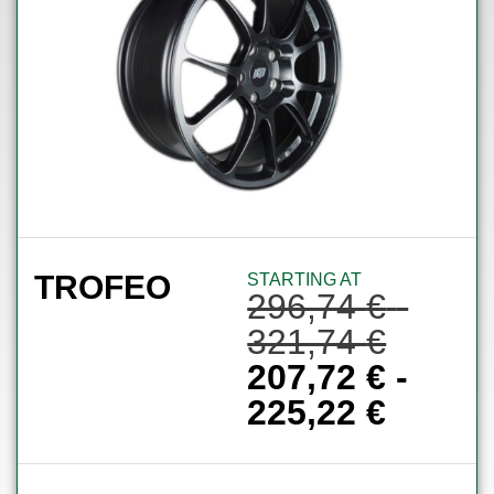
TROFEO
STARTING AT
296,74
€
-
321,74
€
207,72
€
-
225,22
€