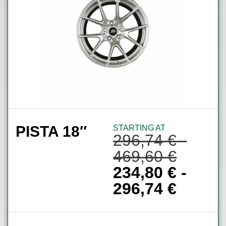
PISTA 18″
STARTING AT
296,74
€
-
469,60
€
234,80
€
-
296,74
€