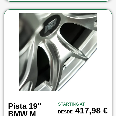
Pista 19″
STARTING AT
417,98
€
BMW M
DESDE