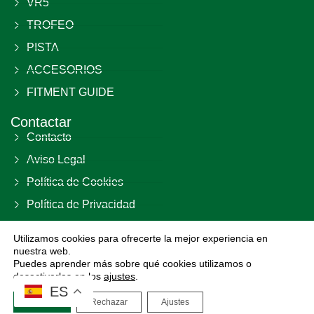
VR5
TROFEO
PISTA
ACCESORIOS
FITMENT GUIDE
Contactar
Contacto
Aviso Legal
Política de Cookies
Política de Privacidad
Términos y Condiciones
Utilizamos cookies para ofrecerte la mejor experiencia en
nuestra web.
DIVIRAC S.L B02792463
Las Parras, 23 29420 – El Burgo Málaga (ES) España
Puedes aprender más sobre qué cookies utilizamos o
desactivarlas en los
ajustes
.
ES
Aceptar
Rechazar
Ajustes