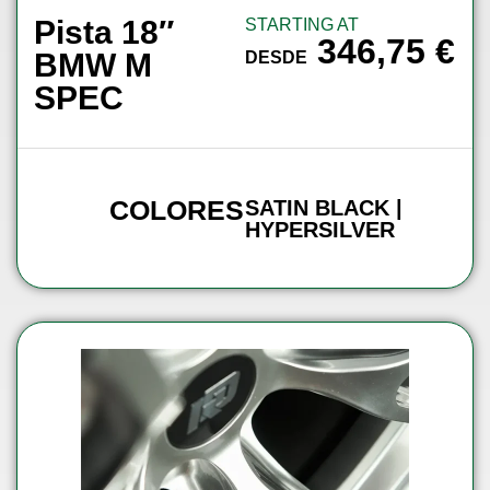
Pista 18″
STARTING AT
346,75
€
BMW M
DESDE
SPEC
COLORES
SATIN BLACK |
HYPERSILVER