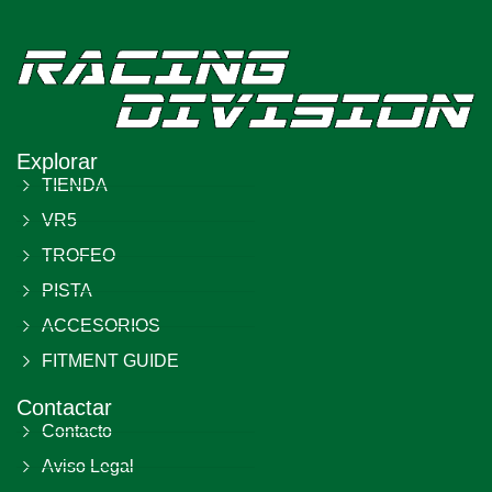
Explorar
TIENDA
VR5
TROFEO
PISTA
ACCESORIOS
FITMENT GUIDE
Contactar
Contacto
Aviso Legal