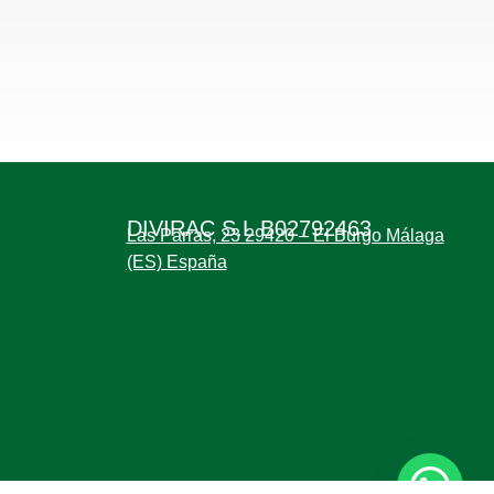
DIVIRAC S.L B02792463
Las Parras, 23 29420 – El Burgo Málaga
(ES) España