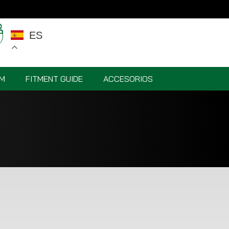
ES
M
FITMENT GUIDE
ACCESORIOS
VR5 M-SPEC 18”
PISTA 19″
A FORGED G-
VR5 LINE 19"
SERIES