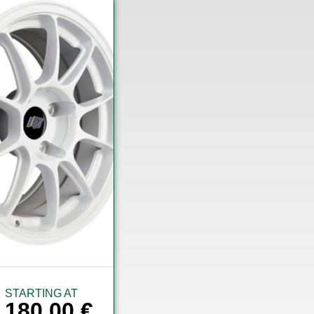
STARTING AT
180,00
€