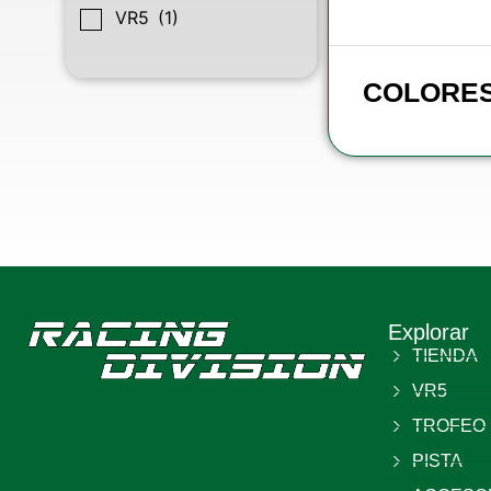
VR5
(1)
COLORE
Explorar
TIENDA
VR5
TROFEO
PISTA