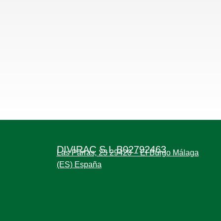
DIVIRAC S.L B02792463
Las Parras, 23 29420 – El Burgo Málaga
(ES) España