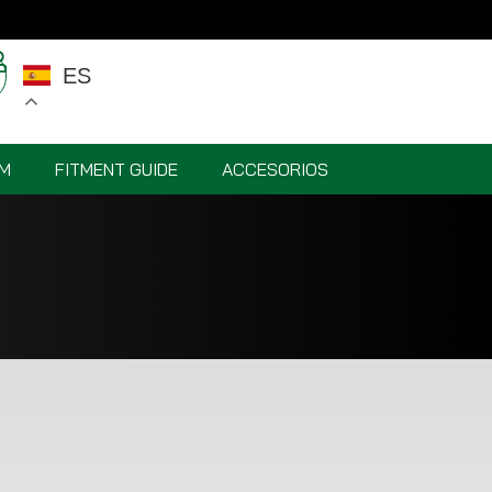
ES
M
FITMENT GUIDE
ACCESORIOS
VR5 M-SPEC 18”
PISTA 19″
A FORGED G-
VR5 LINE 19"
SERIES